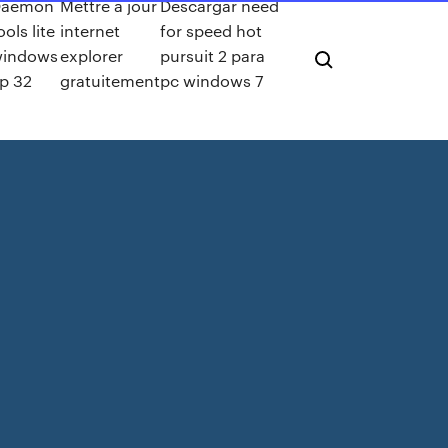
Daemon
Mettre a jour
Descargar need
ools lite
internet
for speed hot
windows
explorer
pursuit 2 para
p 32
gratuitement
pc windows 7