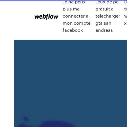
Je ne peux
Jeux de pc
plus me
gratuit a
t
connecter à
telecharger
mon compte
gta san
x
facebook
andreas